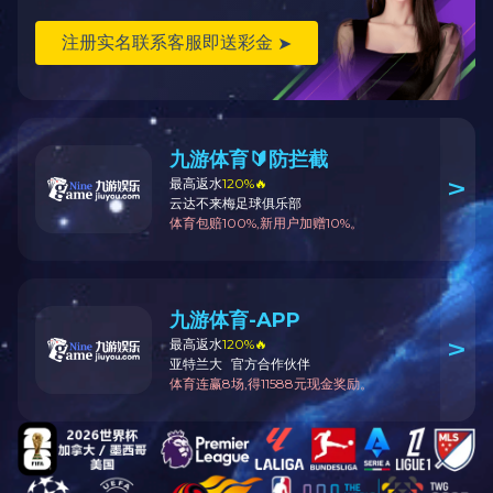
热水器外壳彩板全自动生产线
波轮全自动外壳线
半自动外壳生产线
全自动内筒线
自动化生产线
新闻资讯
节能环保已成为工程机械行业发...
特点：
民族品牌金融自助设备力争上游
1、实现方式：采用
拓普斯智能科技公司开展消防应...