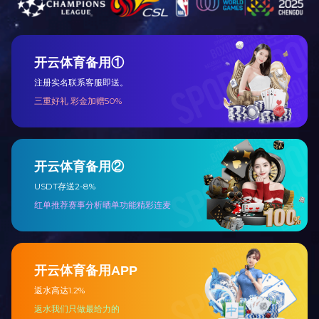
2、换型时间：一键
用赞美拉近人与人之间的距离
嗑瓜子理论——员工激励与管理
3、料片材质: 不锈钢
对员工进行了集中全面的培训
4、兼容范围：可根
全球装备制造业的发展趋势方向
5、电控系统：采
拓普斯智能科技质量是企业生存...
6、信 息 化： 
示到显示器上；
联系米兰网站_米兰网页版
上一篇：
波轮洗衣机内
(China)官方网站
了解更多详细信息，请致电
生产线
客服1
186-6390-3357
4008003375
客服2
或直接找米兰网站_米兰网页版(China)官
方网站咨询
在线咨询