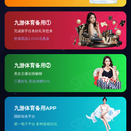
网站首页
关于米
合作案例
新
岭工业园丹顺路 联系电话：1
版权所有 ：Copyright © 20
技术支持：
迅优网络
扫一扫 拓普斯智能科技
友情链接 \ LINK
青岛网站建设
招远
青岛巴士租赁
青岛
milan米兰体育（中国区）体育官方网站
|
米兰注册
|
买球在线(中国)唯一官方网站
|
米兰体育线上平台
|
星空官方站网站
|
ld乐动体育·(中国)平台官方网站
|
九游(NINE