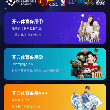
2、该生产线可满
用赞美拉近人与人之间的距离
嗑瓜子理论——员工激励与管理
3、生产工艺：卷料上料
对员工进行了集中全面的培训
品下线；
全球装备制造业的发展趋势方向
4、我司在该领域
拓普斯智能科技质量是企业生存...
问题。
上一篇：已经没有了
联系米兰网站_米兰网页版
(China)官方网站
了解更多详细信息，请致电
客服1
186-6390-3357
4008003375
客服2
或直接找米兰网站_米兰网页版(China)官
方网站咨询
在线咨询