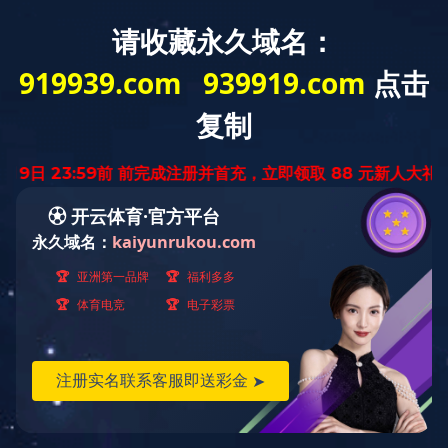
欢迎进入米兰网站_米兰网页版(China)官方网站官方网站！
品质保障 值得信赖
客户至上 · 服务周到 · 质量第一 ·
网站首页
关于米兰网站_米兰网页版(China)官方网站
视频专区
联系米兰网站_米兰网页版(China)官方网站